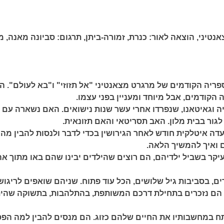
נטיני,
הוצאה לאור:
כנרת, זמורה-ביתן,
תרגום:
סביונה מאנה,
מ
ריה הקודמים של מרגרט מצאנטיני "אל תזוזי" ו"בא לעולם". ה
הקודמים, אבל מיוחד ומעניין בפני עצמו.
יה וגאיטאנו, שנפרדו אחרי עשר שנות נישואים. האם נשארה עם 
גור בבית מלון. האב תסריטאי והאם תזונאית.
ה איטלקית חודש לאחר הגירושין בכדי לדבר ולנסות להבין מה 
ם ואיך להמשיך הלאה.
יקר בשביל ילדיהם, הם רוצים שהילדים יבינו שהם באו מתוך א
ים, בסביבות גיל שלושים, הכל עוד פתוח. שניהם שואפים לריגוש
 הם נזכרים בתחילת דרכם המשותפת, בהתלהבות, בתשוקה שהי
 במחשבותיו את החיים שלהם כזוג. הם מנסים להבין למה הפ