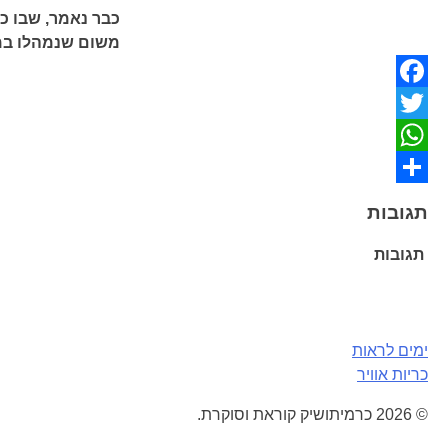
כבר נאמר, שבו כ
משום שנמהלו במ
Facebook
Twitter
WhatsApp
Share
תגובות
תגובות
ניווט
ימים לראות
כריות אוויר
© 2026 כרמיתושיק קוראת וסוקרת.