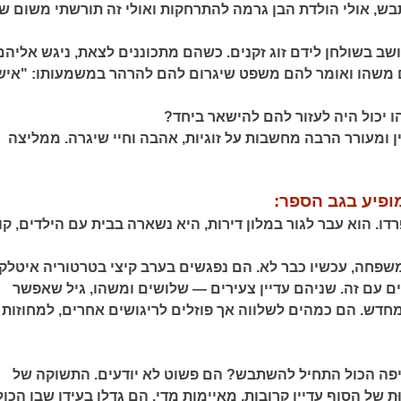
, אולי הולדת הבן גרמה להתרחקות ואולי זה תורשתי משום ש
ושב בשולחן לידם זוג זקנים. כשהם מתכוננים לצאת, ניגש אליהם
 משהו ואומר להם משפט שיגרום להם להרהר במשמעותו: "איש
יכול היה לעזור להם להישאר ביחד?
ן ומעורר הרבה מחשבות על זוגיות, אהבה וחיי שיגרה. ממליצה
ופיע בגב הספר:
פרדו. הוא עבר לגור במלון דירות, היא נשארה בבית עם הילדים, קו
 משפחה, עכשיו כבר לא. הם נפגשים בערב קיצי בטרטוריה איטלק
ים עם זה. שניהם עדיין צעירים — שלושים ומשהו, גיל שאפשר
מחדש. הם כמהים לשלווה אך פוזלים לריגושים אחרים, למחוזות
פה הכול התחיל להשתבש? הם פשוט לא יודעים. התשוקה של
 של הסוף עדיין קרובות, מאיימות מדי. הם גדלו בעידן שבו הכול