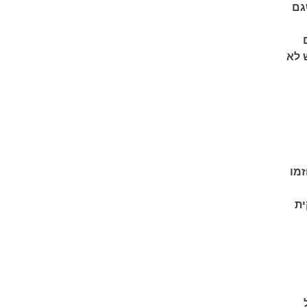
גם
 לא
זמו
ית