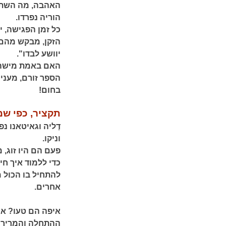
האהבה, מה השתבש
הוריה נפרדו.
כל זמן הפגישה, י
הזקן, מבקש מהם
יוושע לבדו".
האם באמת מישהו 
הספר זורם, מעניי
בחום!
תקציר, כפי שמ
דֶליה וגאיטאנו נ
וניקו.
פעם הם היו זוג,
כדי ללמוד איך חי
להתחיל בו הכול 
אחרים.
איפה הם טעו? אי
ההתחלה והמרירוּת