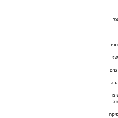
ס'
ספר
שני
גרם
הבה
ים
תה
סיקה