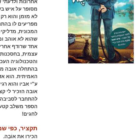
אחרונות ולדעתי 
מסופר על איש בש
לא מזמן והוא רק 
מפריעים לו בהתנ
המכונית, מדליקי
שהוא לא אוהב ומ
אחד שרודף אחריו
עצמית, בחסכנות 
והטכנולוגיה העכש
בהתחלה אובה מצט
האמיתית. הוא אדם
ע"י אביו והוא רג
אובה הזכיר לי ק
להתחבר לסביבה א
הספר משלב קטעי
לחגים!
תקציר, כפי שמ
הכירו את אוֹבֶה.