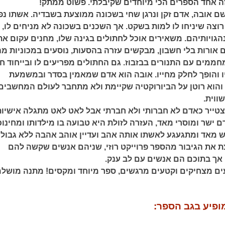
זה אחד הספרים הכי מיוחדים שקיבלתי. פשוט ממתק!
ם אובה, אדם זקן ונרגן שחי בשכונה ממוצעת בשבדיה. אשתו נ
רוצה שיניחו לו למות בשקט. אך השכנים בשכונה לא מניחים לו, 
הגויותיהם. משאירים אוכל לחתולים בגינה שלו, מחנים עקום את
ם אורות בלי חשבון, מבקשים עזרה בהסעות, נוסעים במכוניות מ
חממים עם התנורים בבזבוז. גם החתולים מפריעים לו ובייחוד ח
 והופך לחלק מחייו. אובה הוא אדם שמאמין בסדר ובמשמעת
והוא רוטן על הביורוקטיה שקיימת ולא מתחבר לעולם המחשבים
ווית.
ייר כאדם לא חברותי ולא חברתי אבל לאט לאט מתגלה אישיות
 ישר ומוסרי מאד, העזרה לזולת היא טבועה בו מילדותו ומחינוכ
יש מאד ומתגעגע לאשתו אותה אהב ועדיין אוהב אהבה ללא גבולו
צת את הגיבור מהספר פרוייקט רוזי, שניהם אנשים שקשה להם
ך בתוכם הם אנשים עם לב ענק.
ם מצחיקים וקטעים מרגשים, ספר מיוחד ומקסים! מתנה מושל
ופיע בגב הספר: