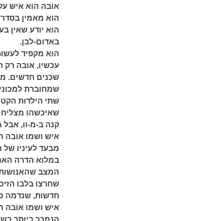
אוֹבה הוא איש עק
הוא מאמין בסדר
הוא יודע שאין ב
באדום-לבן.
הוא מקפיד לעשות
עכשיו, אובה רק ר
שכנים חדשים. מה
שמחוברת למכונית
שתי הילדות הקטנו
שאיכשהו מצליח לד
קנה ב-מ-וו, אבל 
איש ושמו אוֹבה 
מבעד לעיניו של ה
במלוא הדרה האנו
המצב שהאנושות הג
שחרצו בלבו הזיכ
חדשות, שנדמה כי 
הנמכר ביותר בשוו