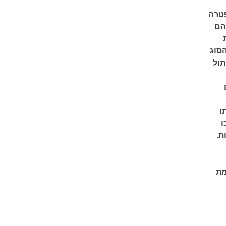
פטרה
הם
הסוג
תול
ו
ו
ת.
מת