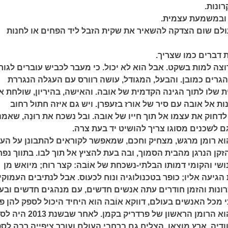
רונות.
 ובמשמעת עצמית.
עולם שום הצדקה להשאיר את שקית הזבל ליד הפחים או לחנות
 דברים כמו שצריך.
וצה למות בשקט. אבל הוא לא יכול. כי מעבר לכביש עוברים לגור
גרים כמובן. והבעל, המגודל, עושה רוורס עם העגלה הנגררת
 שלו לתוך הגינה הקדמית של אובה. והאישה, בהיריון, שולחת א
ת אל אובה עם סיר של אורז בזעפרן. ויש גם איזה חתול רחוב
חוק את עצמו אל תוך חייו של אובה. ובל נשכח את רוּנֶה, שאמ
גם לשכנים מסוגו צריך להושיט יד בעת צרה.
הוא רומן מרגש, מצחיק וחכם, שמאפשר לקוראים להתבונן על הע
זקן הנרגן מהבית הסמוך, ובה בעת להציץ אל תוך לבו. בתווך נפ
שי והקומי דמותו הבלתי-נשכחת של אוֹבה: קצר רוח; מיואש מן
יעה אליו; כופר בטכנולוגיה ונוח לכעוס. אבל לנתיבים העמוקי
רונות והזמן חודרים עתה אנשים חדשים, עם מנהגים חדשים ובעי
מכל האנשים בעולם, דווקא אוֹבה הוא היחיד היכול לספק להן פת
איש ושמו אוֹבה הוא הרומן הראשון של פרדריק בקמן. לאחר ש
דיה, ארץ מוצאו, הצליח גם ברחבי העולם ועורר ציפייה רבה לספ