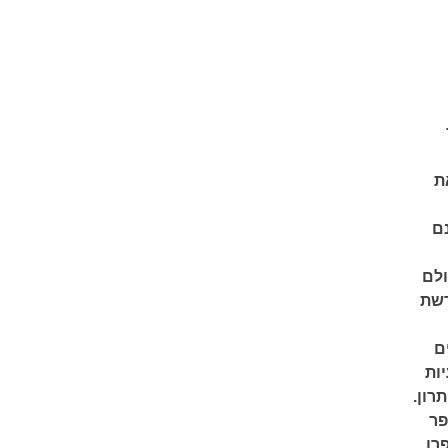
ת
נם
ולם
רשת
ם
ות
רון.
בשנת 2013 היה לספר
רו