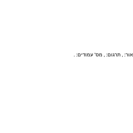
ור:
,
תרגום:
,
מס' עמודים:
.